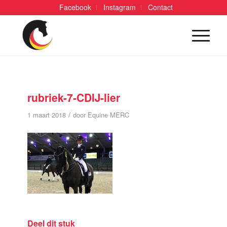
Facebook
Instagram
Contact
rubriek-7-CDIJ-lier
/
1 maart 2018
door
Equine MERC
Deel dit stuk