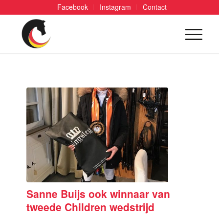
Facebook
Instagram
Contact
Sanne Buijs ook winnaar van
tweede Children wedstrijd