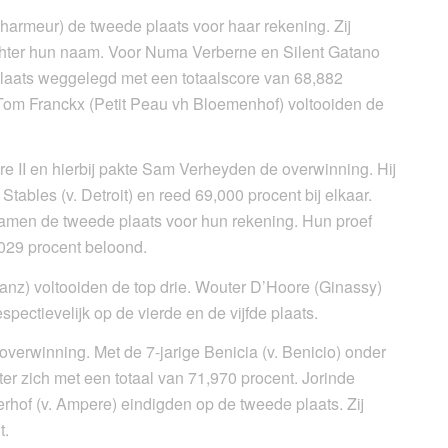
armeur) de tweede plaats voor haar rekening. Zij
chter hun naam. Voor Numa Verberne en Silent Gatano
plaats weggelegd met een totaalscore van 68,882
 Tom Franckx (Petit Peau vh Bloemenhof) voltooiden de
re II en hierbij pakte Sam Verheyden de overwinning. Hij
tables (v. Detroit) en reed 69,000 procent bij elkaar.
namen de tweede plaats voor hun rekening. Hun proef
,029 procent beloond.
anz) voltooiden de top drie. Wouter D’Hoore (Ginassy)
pectievelijk op de vierde en de vijfde plaats.
verwinning. Met de 7-jarige Benicia (v. Benicio) onder
hter zich met een totaal van 71,970 procent. Jorinde
of (v. Ampere) eindigden op de tweede plaats. Zij
t.