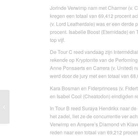
Jorinde Verwimp nam met Charmer (v. Ch
kregen een totaal van 69,412 procent a
(v. Lord Leatherdale) was er een derde 
procent. Isabelle Boost (Eternidade) en
top vijf.
De Tour C reed vandaag zijn Intermédiai
rekende op Kryptonite van de Perfoming S
Anne Ponsaerts en Carrera (v. United) 
werd door de jury met een totaal van 68
Kara Bosman en Fiderprincess (v. Fidert
en Isabel Cool (Cheatodon) eindigden res
Laurence Roos naar de
overwinning in BK
In Tour B reed Suraya Hendrikx naar de o
Grand Prix Grote Tour
het zadel, liet ze de concurrentie ver ac
Verwimp en Ampere’s Diamond vh Klaverh
reden naar een totaal van 69,212 procen