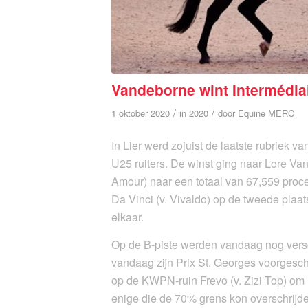
Vandeborne wint Intermédiai
/
/
1 oktober 2020
in
2020
door
Equine MERC
In Lier werd zojuist de laatste rubriek 
U25 ruiters. De winst ging naar Lore Va
Amour) naar een totaal van 67,559 proce
Da Vinci (v. Vivaldo) op de tweede plaats
elkaar.
Op de B-piste werden vandaag nog versc
vandaag zijn Prix St. Georges voorgesc
op de KWPN-ruin Frevo (v. Zizi Top) om 
enige die de 70% grens kon overschrijd