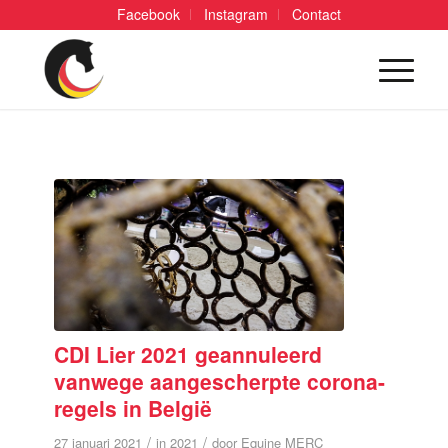
Facebook
Instagram
Contact
CDI Lier 2021 geannuleerd
vanwege aangescherpte corona-
regels in België
/
/
27 januari 2021
in
2021
door
Equine MERC