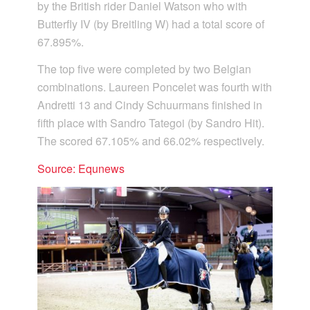
by the British rider Daniel Watson who with
Butterfly IV (by Breitling W) had a total score of
67.895%.
The top five were completed by two Belgian
combinations. Laureen Poncelet was fourth with
Andretti 13 and Cindy Schuurmans finished in
fifth place with Sandro Tategoi (by Sandro Hit).
The scored 67.105% and 66.02% respectively.
Source: Equnews