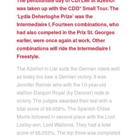
The penultimate day of CDI Lier at Azelhof
was taken up with the CDI3* Small Tour. The
‘Lydia Dehertoghe Prize’ was the
Intermediaire I. Fourteen combinations, who
had also competed in the Prix St. Georges
earlier, were once again at work. Other
combinations will ride the Intermediaire I
Freestyle.
The Azelhof in Lier suits the German riders well
as today too saw a German victory. It was
Jennifer Reimer who with the 10-year-old
stallion Daiquiri Royal (by Dancier) rode to
victory. The judges awarded their test with a
total score of 69.658%. The Spanish Chloe
Morris followed in second place with the Lord
Loxley-son, Lord Wallonia. They had a total
score of 68.053%. The top three was completed