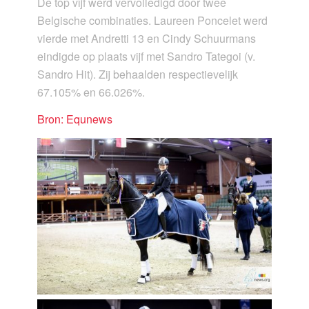
De top vijf werd vervolledigd door twee
Belgische combinaties. Laureen Poncelet werd
vierde met Andretti 13 en Cindy Schuurmans
eindigde op plaats vijf met Sandro Tategoi (v.
Sandro Hit). Zij behaalden respectievelijk
67.105% en 66.026%.
Bron: Equnews