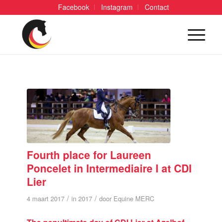
Facebook
Instagram
Contact
Fourth place for Laureen
Poncelet in Intermediaire I at CDI
Lier
/
/
4 maart 2017
in
2017
door
Equine MERC